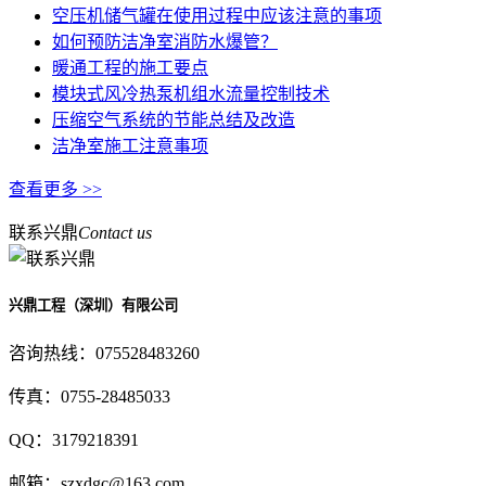
空压机储气罐在使用过程中应该注意的事项
如何预防洁净室消防水爆管？
暖通工程的施工要点
模块式风冷热泵机组水流量控制技术
压缩空气系统的节能总结及改造
洁净室施工注意事项
查看更多 >>
联系兴鼎
Contact us
兴鼎工程（深圳）有限公司
咨询热线：
075528483260
传真：
0755-28485033
QQ：
3179218391
邮箱：
szxdgc@163.com