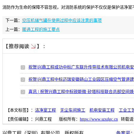
消防作为生命的保障不容忽视，对消防系统的保护不仅仅是保护洁净室
下一篇：
空压机储气罐在使用过程中应该注意的事项
上一篇：
暖通工程的施工要点
祝贺|兴鼎工程成功中标广东联升传导技术有限公司机电
祝贺|兴鼎工程中标迈瑞安徽砀山工业园区压缩空气管道
喜讯 | 祝贺兴鼎工程中标锐能微·矽塔科技联合总部空间
【本文标签】：
洁净室工程
无尘车间施工
机电安装工程
工业工
【责任编辑】：
兴鼎工程
版权所有：
https://www.szxdgc.cn
转载请
兴鼎工程（深圳）有限公司 版权所有
备案号：粤