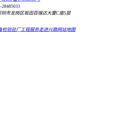
85033
岗区坂田百瑞达大厦C座5层
备检验
驻厂工程服务
走进兴鼎
网站地图