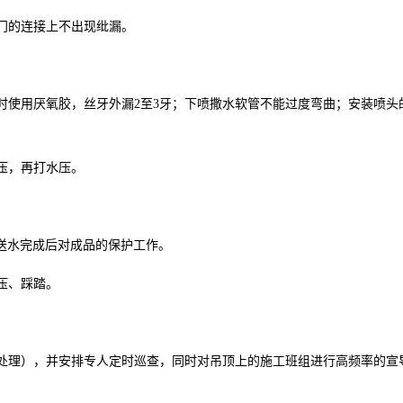
阀门的连接上不出现纰漏。
接时使用厌氧胶，丝牙外漏2至3牙；下喷撒水软管不能过度弯曲；安装喷头
压，再打水压。
送水完成后对成品的保护工作。
压、踩踏。
塑处理），并安排专人定时巡查，同时对吊顶上的施工班组进行高频率的宣