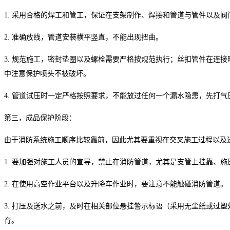
1. 采用合格的焊工和管工，保证在支架制作、焊接和管道与管件以及
2. 准确放线，管道安装横平竖直，不能出现扭曲。
3. 规范施工，密封垫圈以及螺栓需要严格按规范执行；丝扣管件在连
中注意保护喷头不被破坏。
4. 管道试压时一定严格按照要求，不能放过任何一个漏水隐患，先打气
第三，成品保护阶段：
由于消防系统施工顺序比较靠前，因此尤其要重视在交叉施工过程以及
1. 要加强对施工人员的宣导，禁止在消防管道，尤其是支管上挂靠、施
2. 在使用高空作业平台以及升降车作业时，要注意不能触碰消防管道。
3. 打压及送水之前，及时在相关部位悬挂警示标语（采用无尘纸或过
育。