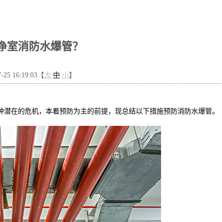
净室消防水爆管？
5 16:19:03【
大
中
小
】
种潜在的危机，本着预防为主的前提，现总结以下措施预防消防水爆管。