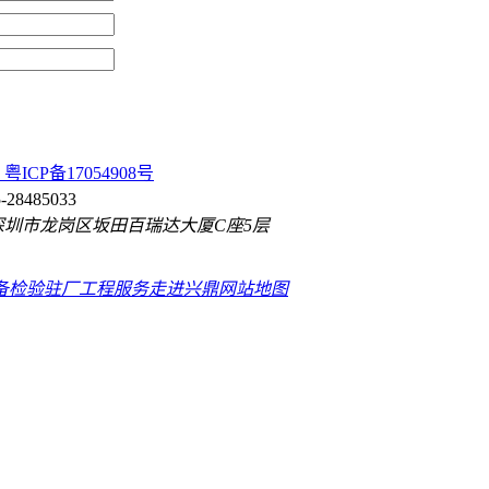
ICP备17054908号
85033
岗区坂田百瑞达大厦C座5层
备检验
驻厂工程服务
走进兴鼎
网站地图